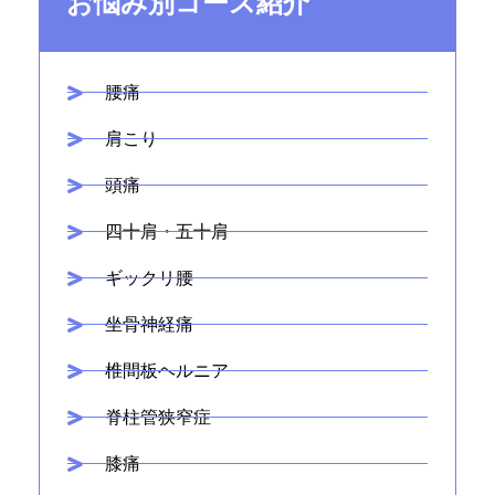
お悩み別コース紹介
腰痛
肩こり
頭痛
四十肩・五十肩
ギックリ腰
坐骨神経痛
椎間板ヘルニア
脊柱管狭窄症
膝痛